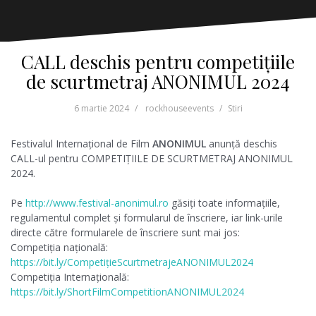
CALL deschis pentru competițiile
de scurtmetraj ANONIMUL 2024
6 martie 2024
rockhouseevents
Stiri
Festivalul Internațional de Film
ANONIMUL
anunță deschis
CALL-ul pentru COMPETIȚIILE DE SCURTMETRAJ ANONIMUL
2024.
Pe
http://www.festival-anonimul.ro
găsiți toate informațiile,
regulamentul complet și formularul de înscriere, iar link-urile
directe către formularele de înscriere sunt mai jos:
Competiția națională:
https://bit.ly/CompetițieScurtmetrajeANONIMUL2024
Competiția Internațională:
https://bit.ly/ShortFilmCompetitionANONIMUL2024