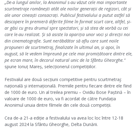
„De-a lungul anilor, la Anonimul s-au văzut cele mai importante
scurtmetraje româneşti atât ale noilor generaţii de regizori, cât şi
ale unor cineaşti consacraţi. Publicul festivalului a putut astfel să
descopere în premieră diferite filme în format scurt care, altfel, şi-
ar găsi cu greu drumul spre spectatori, şi să stea de vorbă cu cei
care le-au realizat. Şi să asiste la apariţia unor voci şi direcţii noi
din cinematografie. Sunt nerăbdător să aflu care sunt noile
propuneri de scurtmetraj, finalizate în ultimul an, şi apoi, în
august, să le vedem împreună pe cele mai promiţătoare dintre ele,
pe ecran mare, în decorul natural unic de la Sfântu Gheorghe.”
spune Ionuț Mareș, selecționerul competițiilor.
Festivalul are două secțiuni competitive pentru scurtmetraj:
națională și internațională. Premiile pentru fiecare dintre ele fiind
de 1000 de euro. Un al treilea premiu – Ovidiu Bose Paștină – în
valoare de 1000 de euro, va fi acordat de către Fundația
Anonimul unuia dintre filmele din cele două competiții.
Cea de-a 21-a ediție a festivalului va avea loc loc între 12-18
august 2024 la Sfântu Gheorghe, Delta Dunării.