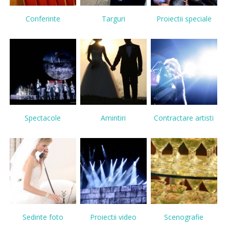
Conferinte
Targuri
Proiectii speciale
Spectacole
Amintiri
Contractare artisti
Sedinte foto
Proiectii video
Scenografie