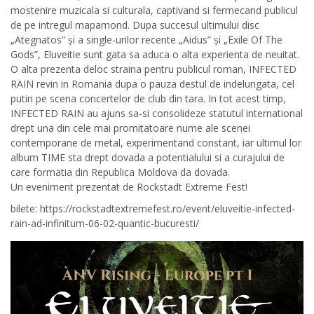
mostenire muzicala si culturala, captivand si fermecand publicul
de pe intregul mapamond. Dupa succesul ultimului disc
„Ategnatos” și a single-urilor recente „Aidus” și „Exile Of The
Gods”, Eluveitie sunt gata sa aduca o alta experienta de neuitat.
O alta prezenta deloc straina pentru publicul roman, INFECTED
RAIN revin in Romania dupa o pauza destul de indelungata, cel
putin pe scena concertelor de club din tara. In tot acest timp,
INFECTED RAIN au ajuns sa-si consolideze statutul international
drept una din cele mai promitatoare nume ale scenei
contemporane de metal, experimentand constant, iar ultimul lor
album TIME sta drept dovada a potentialului si a curajului de
care formatia din Republica Moldova da dovada.
Un eveniment prezentat de Rockstadt Extreme Fest!
bilete: https://rockstadtextremefest.ro/event/eluveitie-infected-
rain-ad-infinitum-06-02-quantic-bucuresti/