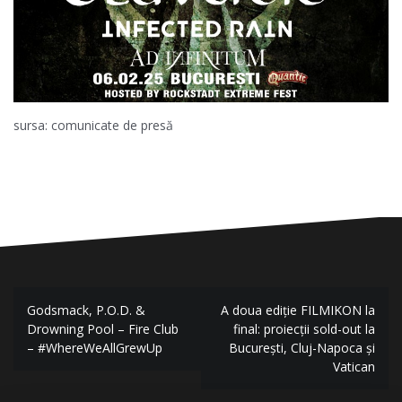
sursa: comunicate de presă
N
Godsmack, P.O.D. &
A doua ediție FILMIKON la
Drowning Pool – Fire Club
final: proiecții sold-out la
a
– #WhereWeAllGrewUp
București, Cluj-Napoca și
Vatican
v