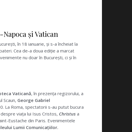
j-Napoca și Vatican
curești, în 18 ianuarie, și s-a încheiat la
bateri. Cea de-a doua ediție a marcat
venimente nu doar în București, ci și în
oteca Vaticană
, în prezența regizorului, a
ul Scaun,
George Gabriel
’50. La Roma, spectatorii s-au putut bucura
 despre viața lui Isus Cristos,
Christus
a
 Saint-Eustache din Paris. Evenimentele
ileului Lumii Comunicațiilor.