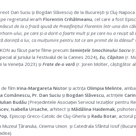
Preot Dan Suciu și Bogdan Slăvescu) de la București și Cluj-Napoca
 pe regretatul ierarh
Florentin Crihălmeanu
, cel care a fost Epis
 născut de la o frază spusă de Preasfințitul Florentin într-una din călă
horn-ului, pe care și-a dorit-o foarte mult și pe care nu a reușit să o
ă dorință a lui, ca mulțumire pentru tot ce am primit de la dânsul
”
MIKON au făcut parte filme precum
Semințele Smochinului Sacru
(r
pecial al Juriului la Festivalul de la Cannes 2024),
Eu, Căpitan
(r. M
de la Veneția 2023) și
Frate de-o vară
(r. Joren Molter, câștigător al
l de film
Irina-Margareta Nistor
și actrița
Olimpia Melinte
, ambas
ia Comănescu, Pr. Dan Suciu
și
Bogdan Slăvescu
, actrițele
Cari
Iulian Budău
(Președintele Asociației Serviciul Iezuiților pentru Re
mcev
,
Isabella Ursache
, arhitect și
Mădălina Haidemak
, psihotera
 Pop
, Episcop Greco-Catolic de Cluj-Gherla și
Radu Botar
, actorul p
 Muzeul Țăranului, Cinema Union și Catedrala Sfântul Iosif (Bucure
adea).