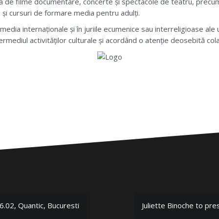
ția de filme documentare, concerte și spectacole de teatru, precu
ri și cursuri de formare media pentru adulți.
dia internaționale și în juriile ecumenice sau interreligioase ale 
ermediul activităților culturale și acordând o atenție deosebită col
02, Quantic, Bucuresti
Juliette Binoche to pre