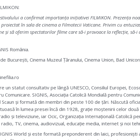
 FILMIKON:
stivalului a confirmat importanța inițiativei FILMIKON. Prezența no
proiectat în sala de cinema a Filmotecii Vaticane. Privim cu entuzias
 și să oferim spectatorilor filme care să-i provoace la reflecție, să-i 
IGNIS România.
de București, Cinema Muzeul Țăranului, Cinema Union, Bad Unicorn,
efilia.ro
re un statut consultativ pe lângă UNESCO, Consiliul Europei, Ecos
ntru Comunicare. SIGNIS, Asociația Catolică Mondială pentru Comuni
aun și formată din membri din peste 100 de țări. Născută oficial l
oasă în lumea presei încă din 1928, grație moștenirii celor două rea
dio și televiziune, iar Ocic, Organizația Internațională Catolică pe
adio, TV, cinema, audiovizual, educație media, internet și noi tehn
GNIS World și este formată preponderent din laici, profesioniști ai 