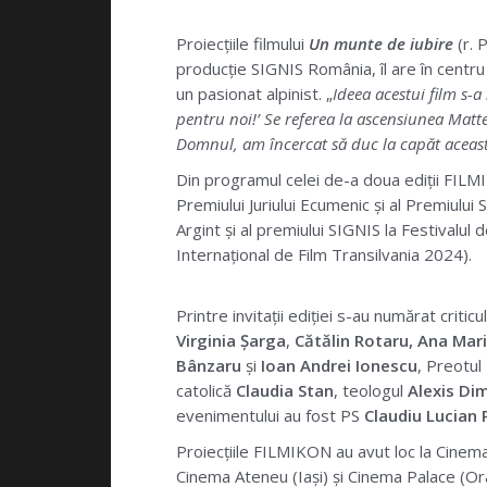
Proiecțiile filmului
Un munte de iubire
(r. 
producție SIGNIS România, îl are în centru
un pasionat alpinist. „
Ideea acestui film s-a
pentru noi!’ Se referea la ascensiunea Matter
Domnul, am încercat să duc la capăt aceast
Din programul celei de-a doua ediții FIL
Premiului Juriului Ecumenic și al Premiului S
Argint și al premiului SIGNIS la Festivalul 
Internațional de Film Transilvania 2024).
Printre invitații ediției s-au numărat criticu
Virginia Șarga
,
Cătălin Rotaru, Ana Mar
Bânzaru
și
Ioan Andrei Ionescu
, Preotul
catolică
Claudia Stan
, teologul
Alexis Di
evenimentului au fost PS
Claudiu Lucian
Proiecțiile FILMIKON au avut loc la Cinema
Cinema Ateneu (Iași) și Cinema Palace (Or