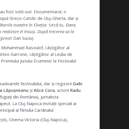
 au fost sold-out. Documentarul, o
copul Greco-Catolic de Cluj-Gherla, dar și
toriile noastre în Elveția: ‘Urcă tu, Dane,
 realizeze el însuși. După trecerea sa la
 (preot Dan Suciu).
. Mohammad Rasoulof, câștigător al
atteo Garrone, câștigător al Leului de
 Premiului Juriului Ecumenic la Festivalul
adoarele festivalului, dar și regizorii
Gabi
na Lăpușneanu
și
Alice Cora
, actorii
Radu
fugiați din România), jurnalista
peut. La Cluj-Napoca invitații speciali ai
rincipal al filmului Cardinalul.
ști), Cinema Victoria (Cluj-Napoca),