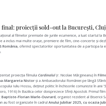
inal: proiecții sold-out la București, Clu
național al filmelor premiate de juriile ecumenice, a luat startul la Bu
e a inclus mai multe orașe, premiere de film, cine-concerte și dez
IS România
, oferind spectatorilor oportunitatea de a participa la e
.
zentat proiecția filmului
Cardinalul
(r. Nicolae Mărgineanu) în
Film
ina-Margareta Nistor
și a Ambasadorului României pe lângă Sfânt
pului Iuliu Hossu, deținut politic în închisorile comuniste în anii 
oro, 1916) în Bazilica celor doisprezece Sfinți Apostoli. Primul film
z
Baptiste-Florian Marle-Ouvrard
, organist rezident al Bisericii
can au fost organizate în cadrul
Anului Jubiliar 2025, cu ocazia Jub