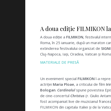
A doua ediție FILMIKON la f
A doua ediție a
FILMIKON
, festivalul inter
Roma, în 25 ianuarie, după un maraton car
extinderea festivalului organizat de
SIGN
Cluj-Napoca, Iași, Oradea, Vatican și Roma
MATERIALE DE PRESĂ
Un eveniment special
FILMIKON
l-a repre
actriței
Maria Ploae
, a criticului de film
Ir
Bologan
.
Cardinalul
spune povestea Episco
de cine-concertul
Christus
(r. Giulio Antam
fost acompaniat live de muzicianul france
FILMIKON din capitala Italiei și de la Vati