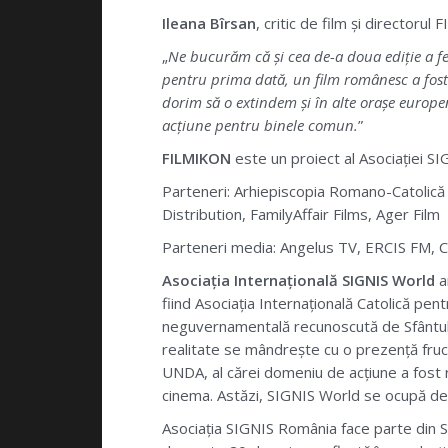
Ileana Bîrsan
, critic de film și directorul
„
Ne bucurăm că și cea de-a doua ediție a fe
pentru prima dată, un film românesc a fost 
dorim să o extindem și în alte orașe europene
acțiune pentru binele comun.
”
FILMIKON
este un proiect al Asociației S
Parteneri: Arhiepiscopia Romano-Catolică 
Distribution, FamilyAffair Films, Ager Film
Parteneri media: Angelus TV, ERCIS FM, Cin
Asociația Internațională SIGNIS World
a
fiind Asociația Internațională Catolică pe
neguvernamentală recunoscută de Sfântul Sc
realitate se mândrește cu o prezență fructu
UNDA, al cărei domeniu de acțiune a fost ra
cinema. Astăzi, SIGNIS World se ocupă de r
Asociația SIGNIS România face parte din SI