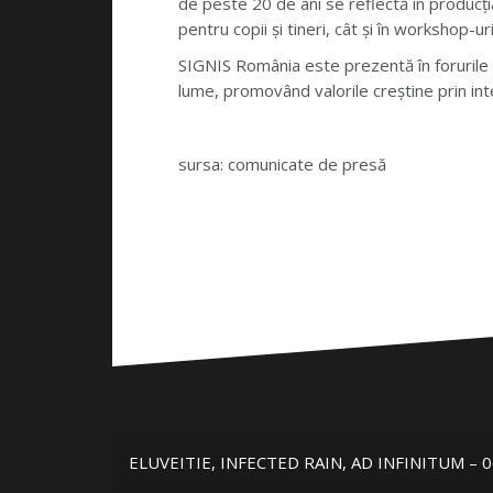
de peste 20 de ani se reflectă în produc
pentru copii și tineri, cât și în workshop-u
SIGNIS România este prezentă în forurile me
lume, promovând valorile creștine prin int
sursa: comunicate de presă
N
ELUVEITIE, INFECTED RAIN, AD INFINITUM – 06.