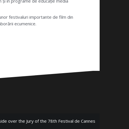
m și în programe de educație media
unor festivaluri importante de film din
aborării ecumenice.
side over the Jury of the 78th Festival de Cannes