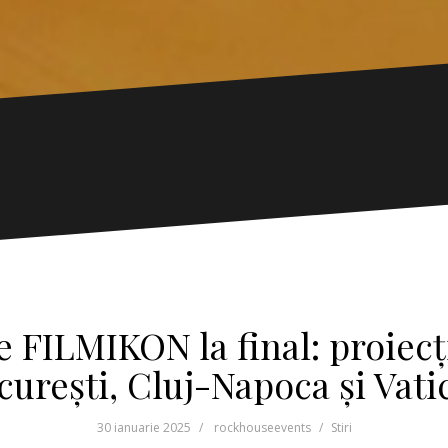
e FILMIKON la final: proiecți
curești, Cluj-Napoca și Vati
30 ianuarie 2025
rockhouseevents
Stiri