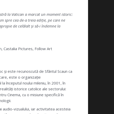
astră la Vatican a marcat un moment istoric:
m spre cea de-a treia ediție, pe care ne
apropie de celălalt și să-i îndemne la
 Castalia Pictures, Follow Art
oc și este recunoscută de Sfântul Scaun ca
care, este o organizație
a începutul noului mileniu, în 2001, în
lități istorice catolice ale sectorului:
ntru Cinema, cu o misiune specifică în
ologii.
audio-vizualului, iar activitatea acesteia