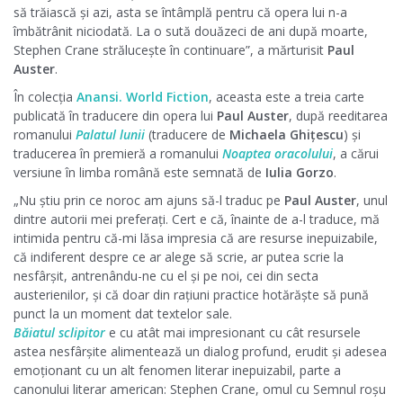
să trăiască și azi, asta se întâmplă pentru că opera lui n-a
îmbătrânit niciodată. La o sută douăzeci de ani după moarte,
Stephen Crane strălucește în continuare”, a mărturisit
Paul
Auster
.
În colecția
Anansi. World Fiction
, aceasta este a treia carte
publicată în traducere din opera lui
Paul Auster
, după reeditarea
romanului
Palatul lunii
(traducere de
Michaela Ghițescu
) și
traducerea în premieră a romanului
Noaptea oracolului
, a cărui
versiune în limba română este semnată de
Iulia Gorzo
.
„Nu știu prin ce noroc am ajuns să-l traduc pe
Paul Auster
, unul
dintre autorii mei preferați. Cert e că, înainte de a-l traduce, mă
intimida pentru că-mi lăsa impresia că are resurse inepuizabile,
că indiferent despre ce ar alege să scrie, ar putea scrie la
nesfârșit, antrenându-ne cu el și pe noi, cei din secta
austerienilor, și că doar din rațiuni practice hotărăște să pună
punct la un moment dat textelor sale.
Băiatul sclipitor
e cu atât mai impresionant cu cât resursele
astea nesfârșite alimentează un dialog profund, erudit și adesea
emoționant cu un alt fenomen literar inepuizabil, parte a
canonului literar american: Stephen Crane, omul cu Semnul roșu