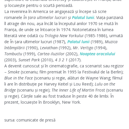
și locuiește pentru o scurtă perioadă.
La revenirea în America se angajează și începe să scrie
romanele
În țara ultimelor lucruri
și
Palatul lunii
. Viața pariziană
îl atrage din nou, așa încât la începutul anilor 1970 se mută în
Franța, de unde se întoarce în 1974. Notorietatea în lumea
literată vine odată cu
Trilogia New Yorkului
(1985-1986), urmată
de În țara ultimelor lucruri (1987),
Palatul lunii
(1989),
Muzica
întâmplării
(1990),
Leviathan
(1992),
Mr. Vertigo
(1994),
Tombuctu
(1999),
Cartea iluziilor
(2002),
Noaptea oracolului
(2003),
Sunset Park
(2010),
4 3 2 1
(2017).
A devenit cunoscut și în cinematografie, ca scenarist sau regizor
–
Smoke
(scenariu; film premiat în 1995 la Festivalul de la Berlin);
Blue in the Face
(scenariu și regie, alături de Wayne Wang; filmul
îi are în distribuție pe Harvey Keitel și Lou Reed);
Lulu on the
Bridge
(scenariu și regie);
The Inner Life of Martin
Frost (scenariu
și regie). Cărțile sale au fost traduse în peste 40 de limbi. În
prezent, locuiește în Brooklyn, New York.
sursa: comunicate de presă