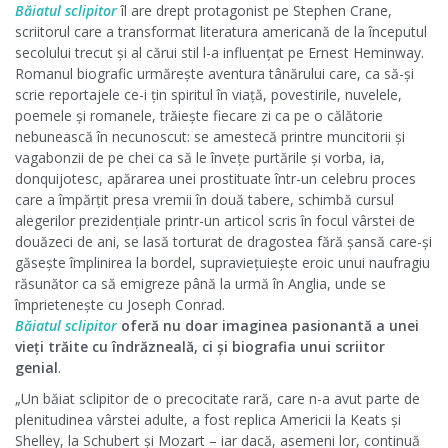
Băiatul sclipitor
îl are drept protagonist pe Stephen Crane,
scriitorul care a transformat literatura americană de la începutul
secolului trecut și al cărui stil l-a influențat pe Ernest Heminway.
Romanul biografic urmărește aventura tânărului care, ca să-și
scrie reportajele ce-i țin spiritul în viață, povestirile, nuvelele,
poemele și romanele, trăiește fiecare zi ca pe o călătorie
nebunească în necunoscut: se amestecă printre muncitorii și
vagabonzii de pe chei ca să le învețe purtările și vorba, ia,
donquijotesc, apărarea unei prostituate într-un celebru proces
care a împărțit presa vremii în două tabere, schimbă cursul
alegerilor prezidențiale printr-un articol scris în focul vârstei de
douăzeci de ani, se lasă torturat de dragostea fără șansă care-și
găsește împlinirea la bordel, supraviețuiește eroic unui naufragiu
răsunător ca să emigreze până la urmă în Anglia, unde se
împrietenește cu Joseph Conrad.
Băiatul sclipitor
oferă nu doar imaginea pasionantă a unei
vieți trăite cu îndrăzneală, ci și biografia unui scriitor
genial
.
„Un băiat sclipitor de o precocitate rară, care n-a avut parte de
plenitudinea vârstei adulte, a fost replica Americii la Keats și
Shelley, la Schubert și Mozart – iar dacă, asemeni lor, continuă