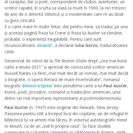
al curajului, dar și poet, corespondent de război, aventurier, un
scriitor capabil, în scurta sa viață (a murit în 1900, la nici treizeci
de ani) de o detentă stilistică și o modernitate care m-au lăsat
cu gura căscată.
E o carte mare în multe feluri, dar pentru mine, să traduc pe una
și aceeași pagină fraza lui Crane și fraza lui Auster va rămâne,
probabil, o experiență inegalabilă. Pentru care sunt
recunoscătoare,
Anansi
”, a declarat
Iulia Gorzo
, traducătoarea
cărții.
Desemnat de criticii de la
The Boston Globe
drept „cea mai bună
carte a anului 2021” și apreciat de cunoscutul scriitor american
Russell Banks ca fiind „mai mult decât un roman, mai mult decât
o biografie, o operă literară de mare însemnătate”, romanul
biografic
Băiatul sclipitor
este penultima carte a lui
Paul Auster
,
eseist, poet, prozator, scenarist și traducător american, unul
dintre cei mai importanți reprezentanți ai postmodernismului.
Paul Auster
(n. 1947) este originar din Newark, New Jersey.
Pasiunea pentru citit a început încă din copilărie, iar de refugiul în
bibliotecă își va aminti mai târziu, în volumul autobiografic
Hand
to Mouth
, ca de un „exil în propria casă”. Își face studiile
superioare la Columbia University și călătorește în Franța, unde